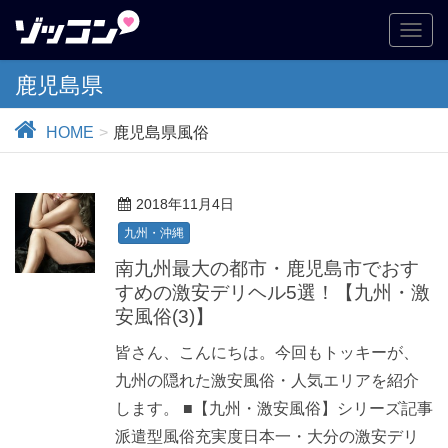
T
o
g
鹿児島県
g
l
HOME
鹿児島県風俗
e
n
a
2018年11月4日
v
i
九州・沖縄
g
南九州最大の都市・鹿児島市でおす
a
すめの激安デリヘル5選！【九州・激
t
安風俗(3)】
i
o
皆さん、こんにちは。今回もトッキーが、
n
九州の隠れた激安風俗・人気エリアを紹介
します。 ■【九州・激安風俗】シリーズ記事
派遣型風俗充実度日本一・大分の激安デリ